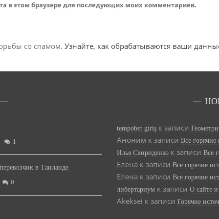
йта в этом браузере для последующих моих комментариев.
борьбы со спамом.
Узнайте, как обрабатываются ваши данн
НО
к записи
tempobet giriş
Геометри
Аноним
к записи
Все горячие
1
к записи
Илья Свириденко
Все 
Елена
к записи
Все горячие ис
перевозчик в Таиланде
Елена
к записи
Все горячие ис
0
к записи
либертариум
О сайте и
Akeksei
к записи
Горячие исто