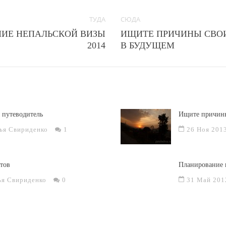
ТУДА
СЮДА
НИЕ НЕПАЛЬСКОЙ ВИЗЫ
ИЩИТЕ ПРИЧИНЫ СВО
2014
В БУДУЩЕМ
 путеводитель
Ищите причины
ья Свириденко
1
26 Ноя 201
тов
Планирование 
ья Свириденко
0
31 Май 201