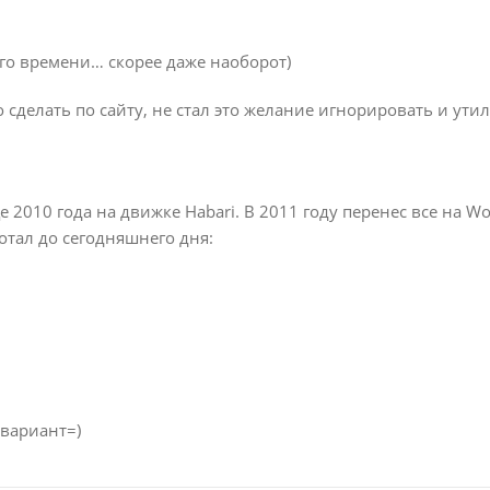
го времени… скорее даже наоборот)
 сделать по сайту, не стал это желание игнорировать и ути
е 2010 года на движке Habari. В 2011 году перенес все на W
ботал до сегодняшнего дня:
 вариант=)