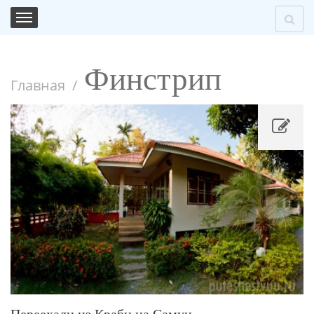
Финстрип
Главная
Переехали из Краби на Самуи